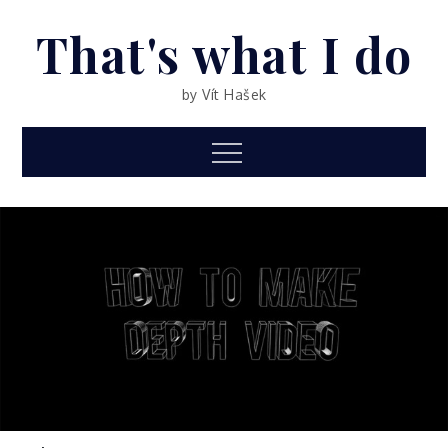
Skip
That's what I do
to
content
by Vít Hašek
Menu