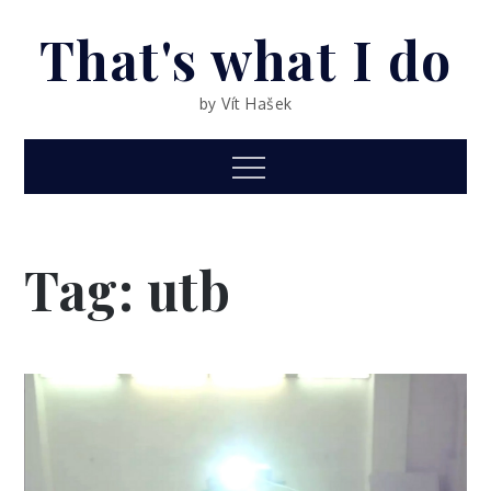
Skip
That's what I do
to
content
by Vít Hašek
Menu
Tag: utb