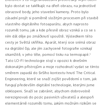
bylo dostat se takříkajíc na dřeň obrazu, na jednotlivé
obrazové body, jeho stavební kameny. Proto bylo
zásadní projít si poměrně složitým procesem při stavbě
vlastního digitálního fotoaparátu, abych naprosto
rozuměl tomu, jak a kde přesně obraz vzniká a co se s
ním dál děje po zmáčknutí spouště. Výsledkem této
cesty je Světlá skříňka. Aparát, který sice snímá obraz
na digitální čip, ale jím zachycené fotografie vznikají
okamžitě, v jeho těle, pomocí tisku na termopapír.¹
Tato LO-FI technologie stojí v opozici k dnešním
dokonalým přístrojům a moje rozhodnutí vydat se tímto
směrem zapadá do širšího kontextu hnutí The Critical
Engineering, které se snaží zvýšit povědomí o tom, jak
fungují především digitální technologie, kterými jsme
obklopeni. Snaží se zabránit, abychom dobrovolně
nerezignovali do pozic pasivních uživatelů a alespoň
elementárně rozuměli tomu, jakým možným rizikům se