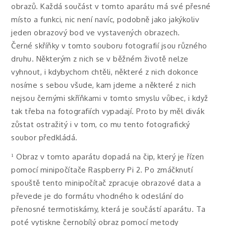
obrazů. Každá součást v tomto aparátu má své přesné
místo a funkci, nic není navíc, podobně jako jakýkoliv
jeden obrazový bod ve vystavených obrazech.
Černé skříňky v tomto souboru fotografií jsou různého
druhu. Některým z nich se v běžném životě nelze
vyhnout, i kdybychom chtěli, některé z nich dokonce
nosíme s sebou všude, kam jdeme a některé z nich
nejsou černými skříňkami v tomto smyslu vůbec, i když
tak třeba na fotografiích vypadají. Proto by měl divák
zůstat ostražitý i v tom, co mu tento fotografický
soubor předkládá.
¹ Obraz v tomto aparátu dopadá na čip, který je řízen
pomocí minipočítače Raspberry Pi 2. Po zmáčknutí
spouště tento minipočítač zpracuje obrazové data a
převede je do formátu vhodného k odeslání do
přenosné termotiskárny, která je součástí aparátu. Ta
poté vytiskne černobílý obraz pomocí metody