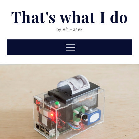
Skip
That's what I do
to
content
by Vít Hašek
Menu