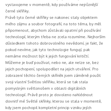
vystavujeme v momentě, kdy používáme nejrůznější
černé skříňky.
Právě tyto černé skříňky se nakonec staly objektem
mého zájmu a soubor fotografií, na toto téma, by měl
připomenout, abychom zůstávali opatrní při používání
technologií, kterým třeba ne zcela rozumíme. Nejhorším
důsledkem tohoto dobrovolného nevědomí, je fakt, že
pokud nevíme, jak tyto technologie fungují, pak
nemáme možnost být k jejich fungování kritičtí.
Můžeme je buď používat, nebo ne, ale nelze se, bez
jejich pochopení, spolupodílet na jejich utváření. Pro
zobrazení těchto černých skříněk jsem záměrně použil
svoji vlastní Světlou skříňku, která se tak stala
pomyslným světlonošem v oblasti digitálních
technologií. Právě proto je dovoleno nahlédnout
dovnitř mé Světlé skřínky, kterou se stala v momentě,
kdy jsem pochopil kompletní princip vzniku jejích