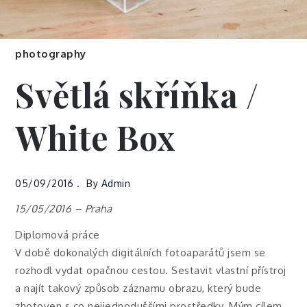
photography
Světlá skříňka /
White Box
05/09/2016
By
Admin
15/05/2016 – Praha
Diplomová práce
V době dokonalých digitálních fotoaparátů jsem se
rozhodl vydat opačnou cestou. Sestavit vlastní přístroj
a najít takový způsob záznamu obrazu, který bude
zhotoven s co nejjednoduššími prostředky. Mým cílem